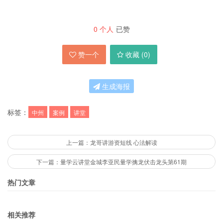
0
个人
已赞
赞一个
收藏 (
0
)
生成海报
标签：
中州
案例
讲堂
上一篇：龙哥讲游资短线 心法解读
下一篇：量学云讲堂金城李亚民量学擒龙伏击龙头第61期
热门文章
相关推荐