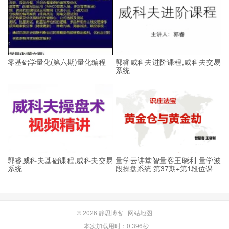
零基础学量化(第六期)量化编程
郭睿威科夫进阶课程,威科夫交易
系统
郭睿威科夫基础课程,威科夫交易
量学云讲堂智量客王晓利 量学波
系统
段操盘系统 第37期+第1段位课
© 2026
静思博客
网站地图
本次加载用时：0.396秒