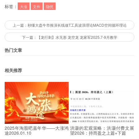
标签：
大涨
文件
隐忧
上一篇：秒懂大盘牛市推演长线做T工具波浪理论MACD空间循环理论
下一篇：【龙行刺】水无形 龙空龙 龙家军2025.7-9月教学
热门文章
相关推荐
2025年淘股吧嘉年华——大涨鸿
洪灏的宏观策略：洪灏付费文展
途2026.01.10
望2026：持而盈之上篇+下篇