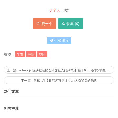
0
个人
已赞
赞一个
收藏 (
0
)
生成海报
标签：
牛市
理论
空间
上一篇：ethers.js 区块链智能合约交互入门到精通(基于0.6.x版本)-节数【78】－－资料
下一篇：洪榕1月13日深度直播课 说说大涨背后的隐忧
热门文章
相关推荐