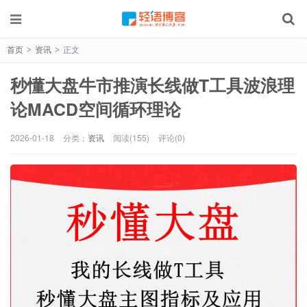
首页
资讯
正文
>
>
秒懂大盘牛市推演长线做T工具波浪理
论MACD空间循环理论
2026-01-18
分类：
资讯
阅读(155)
评论(0)