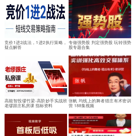
竞价1进2战法，1进2执行策略，
专做强势股 判定强势股 玩转强势
疑点解答
股专题合集
高能智投缪竹梁-高阶妙手实战班
张帆 均线上的舞者猎庄有术密训
老缪跟庄私房课 指标资料
营 188集视频