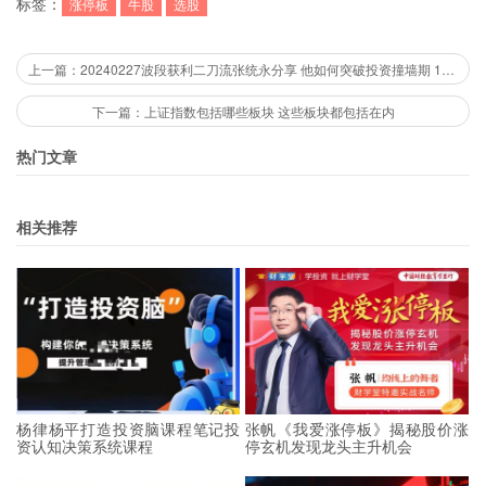
标签：
涨停板
牛股
选股
上一篇：20240227波段获利二刀流张统永分享 他如何突破投资撞墙期 1集音频
下一篇：上证指数包括哪些板块 这些板块都包括在内
热门文章
相关推荐
杨律杨平打造投资脑课程笔记投
张帆《我爱涨停板》揭秘股价涨
资认知决策系统课程
停玄机发现龙头主升机会