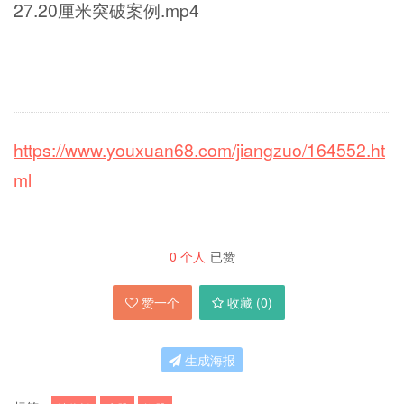
27.20厘米突破案例.mp4
https://www.youxuan68.com/jiangzuo/164552.ht
ml
0
个人
已赞
赞一个
收藏 (
0
)
生成海报