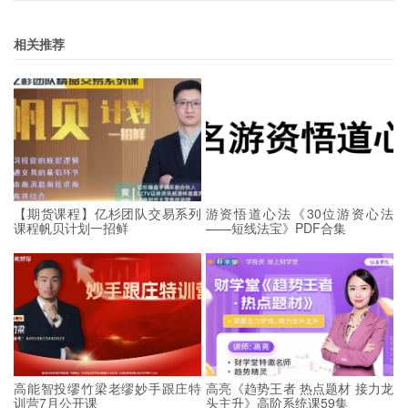
相关推荐
【期货课程】亿杉团队交易系列
游资悟道心法《30位游资心法
课程帆贝计划一招鲜
——短线法宝》PDF合集
高能智投缪竹梁老缪妙手跟庄特
高亮《趋势王者 热点题材 接力龙
训营7月公开课
头主升》高阶系统课59集