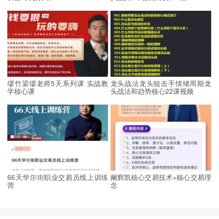
缪竹梁缪老师5天系列课 实战教
龙头战法龙头狙击手情绪周期龙
学核心课
头战法和趋势核心22课视频
66天华尔街职业交易员线上训练
阚辉凯核心交易技术+核心交易理
营
念