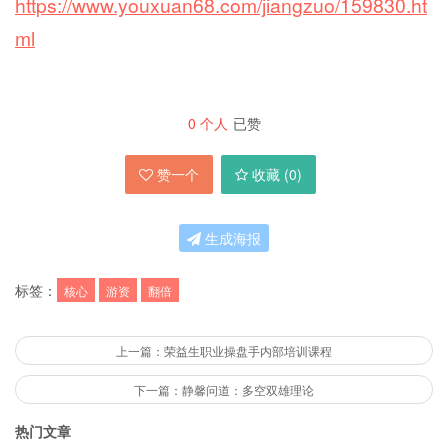
https://www.youxuan68.com/jiangzuo/159830.ht
ml
0
个人
已赞
赞一个
收藏 (
0
)
生成海报
标签：
核心
游资
翻倍
上一篇：荣益生职业操盘手内部培训课程
下一篇：静馨问道：多空双雄理论
热门文章