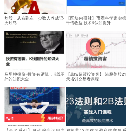
炒股，从右到左：少数人养成记-
【区块内研社】币圈科学家实操
火烈鸟
千倍收益 技术&认知提升
马男聊投资-投资有逻辑，K线图
【Jlaw超绩投资客】 港股美股21
外的知识大全
天培训交易者课程
【低吸系列】量价综合运用之
易振营12年连续盈利的交易系