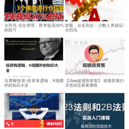
火烈鸟 仓位管理，胜率提高30%
炒股，从右到左：少数人养成记-
的技巧
火烈鸟
马男聊投资-投资有逻辑，K线图
【Jlaw超绩投资客】 港股美股21
外的知识大全
天培训交易者课程