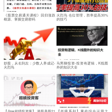
《股票交易通关课程》回归涨跌
火烈鸟 仓位管理，胜率提高30%
根源、掌握交易密码
的技巧
炒股，从右到左：少数人养成记-
马男聊投资-投资有逻辑，K线图
火烈鸟
外的知识大全
【Jlaw超绩投资客】 港股美股21
【低吸系列】量价综合运用之